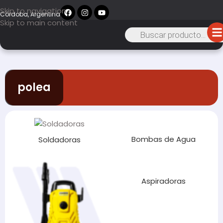
Skip to navigation
Córdoba, Argentina
Skip to main content
polea
Bombas de Agua
Soldadoras
Aspiradoras