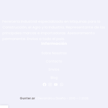
Ferretería Industrial especializada en Máquinas para la
Construcción, el Agro y la Industria. Representante de las
principales marcas e importadoras. Asesoramiento
permanente. Envíos a todo el país.
Información
Sobre Nosotros
Contacto
Envíos
Blog
Gunter.ar
| Desarrollo y Diseño – 2010 –
2026