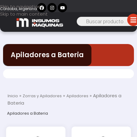
Skip to navigation
Córdoba, Argentina
Skip to main content
Apiladores a Bateria
»
»
»
Apiladores a
Inicio
Zorras y Apiladores
Apiladores
Bateria
Apiladores a Bateria