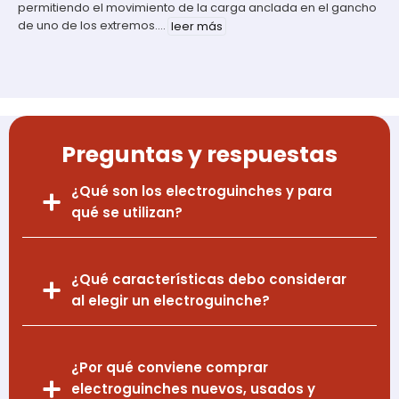
permitiendo el movimiento de la carga anclada en el gancho
de uno de los extremos.
…
leer más
Preguntas y respuestas
¿Qué son los electroguinches y para
qué se utilizan?
¿Qué características debo considerar
al elegir un electroguinche?
¿Por qué conviene comprar
electroguinches nuevos, usados y