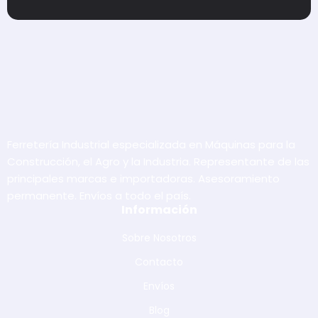
Ferretería Industrial especializada en Máquinas para la
Construcción, el Agro y la Industria. Representante de las
principales marcas e importadoras. Asesoramiento
permanente. Envíos a todo el país.
Información
Sobre Nosotros
Contacto
Envíos
Blog