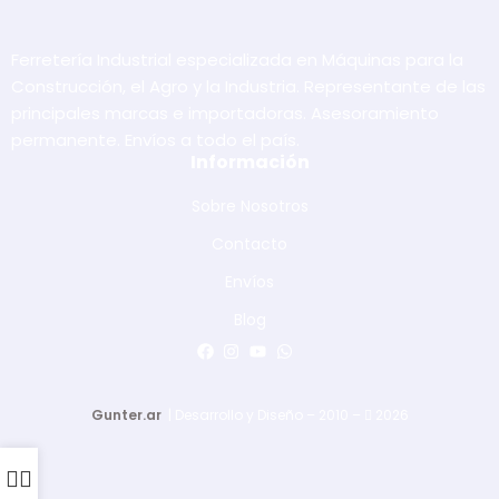
Ferretería Industrial especializada en Máquinas para la
Construcción, el Agro y la Industria. Representante de las
principales marcas e importadoras. Asesoramiento
permanente. Envíos a todo el país.
Información
Sobre Nosotros
Contacto
Envíos
Blog
Gunter.ar
| Desarrollo y Diseño – 2010 –
2026