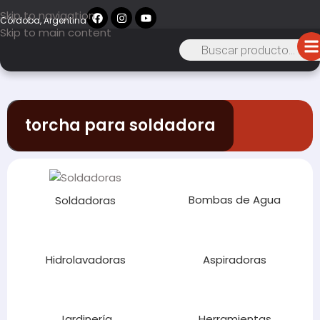
Skip to navigation
Córdoba, Argentina
Skip to main content
torcha para soldadora
Bombas de Agua
Soldadoras
Hidrolavadoras
Aspiradoras
Jardinería
Herramientas