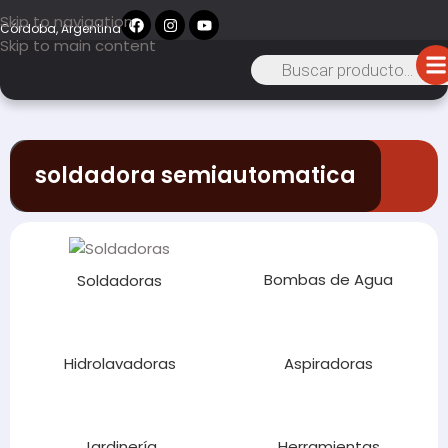
Skip to navigation
Córdoba, Argentina
Skip to main content
soldadora semiautomatica
Bombas de Agua
Soldadoras
Hidrolavadoras
Aspiradoras
Jardinería
Herramientas