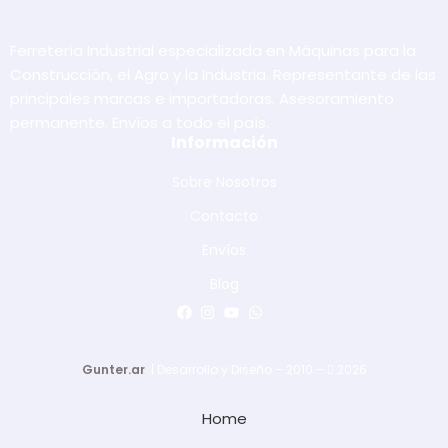
Ferretería Industrial especializada en Máquinas para la
Construcción, el Agro y la Industria. Representante de las
principales marcas e importadoras. Asesoramiento
permanente. Envíos a todo el país.
Información
Sobre Nosotros
Contacto
Envíos
Blog
Gunter.ar
| Desarrollo y Diseño – 2010 –
2026
Home