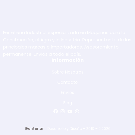
Ferretería Industrial especializada en Máquinas para la
Construcción, el Agro y la Industria. Representante de las
principales marcas e importadoras. Asesoramiento
permanente. Envíos a todo el país.
Información
Sobre Nosotros
Contacto
Envíos
Blog
Gunter.ar
| Desarrollo y Diseño – 2010 –
2026