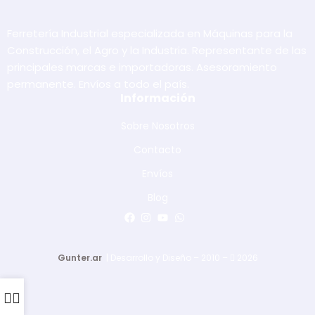
Ferretería Industrial especializada en Máquinas para la
Construcción, el Agro y la Industria. Representante de las
principales marcas e importadoras. Asesoramiento
permanente. Envíos a todo el país.
Información
Sobre Nosotros
Contacto
Envíos
Blog
Gunter.ar
| Desarrollo y Diseño – 2010 –
2026