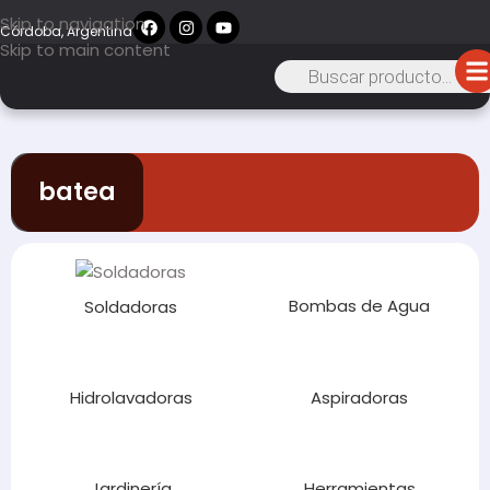
Skip to navigation
Córdoba, Argentina
Skip to main content
batea
Bombas de Agua
Soldadoras
Hidrolavadoras
Aspiradoras
Jardinería
Herramientas