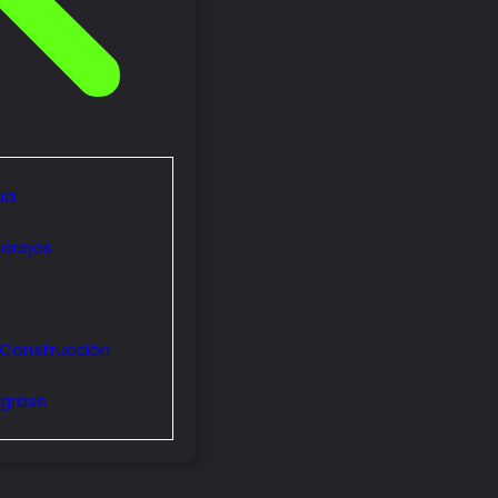
ua
parejos
Construcción
ngrase