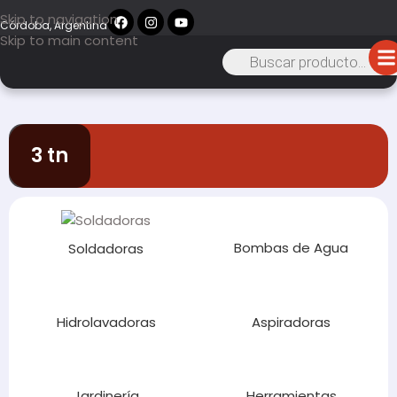
Skip to navigation
Córdoba, Argentina
Skip to main content
3 tn
Bombas de Agua
Soldadoras
Hidrolavadoras
Aspiradoras
Jardinería
Herramientas