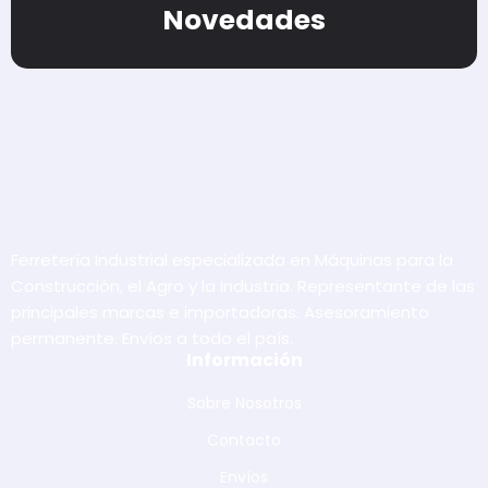
Novedades
Ferretería Industrial especializada en Máquinas para la
Construcción, el Agro y la Industria. Representante de las
principales marcas e importadoras. Asesoramiento
permanente. Envíos a todo el país.
Información
Sobre Nosotros
Contacto
Envíos