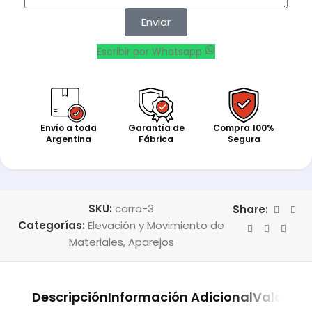
Enviar
Escribir por Whatsapp
Envío a toda
Garantía de
Compra 100%
Argentina
Fábrica
Segura
SKU:
carro-3
Share:
Categorías:
Elevación y Movimiento de
Materiales
,
Aparejos
Descripción
Información Adicional
Valoraci