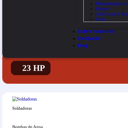
Máquinas para Co
Motores
Lubricación y En
Todas …
Sobre nosotros
Contacto
Blog
23 HP
Soldadoras
Bombas de Agua