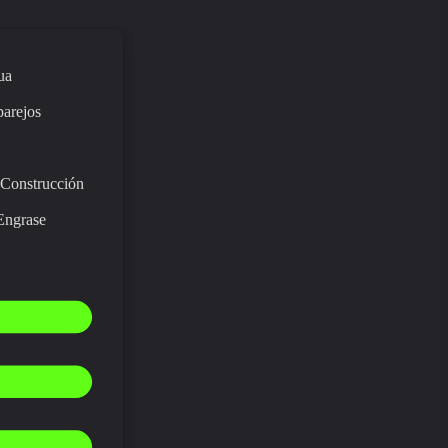
ua
parejos
 Construcción
Engrase