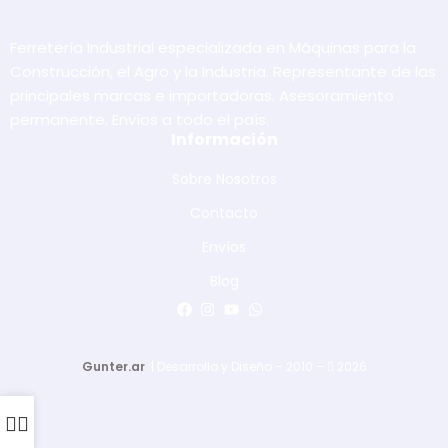
Ferretería Industrial especializada en Máquinas para la
Construcción, el Agro y la Industria. Representante de las
principales marcas e importadoras. Asesoramiento
permanente. Envíos a todo el país.
Información
Sobre Nosotros
Contacto
Envíos
Blog
Gunter.ar
| Desarrollo y Diseño – 2010 –
2026