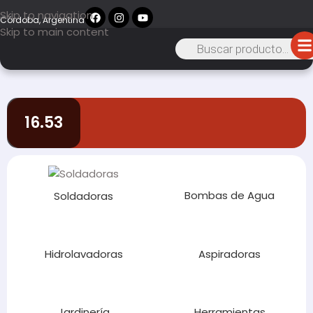
Skip to navigation
Córdoba, Argentina
Skip to main content
16.53
Bombas de Agua
Soldadoras
Hidrolavadoras
Aspiradoras
Jardinería
Herramientas