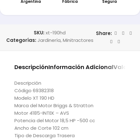
Argentina
Fábrica
Segura
SKU:
xt-190hd
Share:
Categorías:
Jardinería
,
Minitractores
Descripción
Información Adicional
Valoraci
Descripción
Código 69382318
Modelo XT 190 HD
Marca del Motor Briggs & Stratton
Motor 4185-INTEK – AVS
Potencia del Motor 18,5 HP -500 cc
Ancho de Corte 102 cm
Tipo de Descarga Trasera