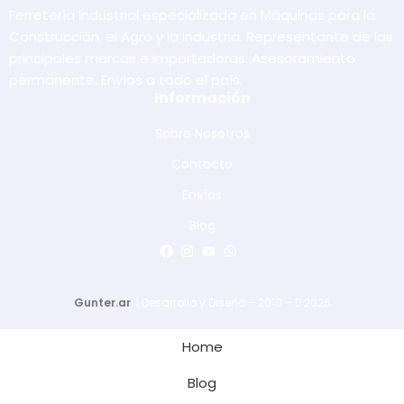
Ferretería Industrial especializada en Máquinas para la
Construcción, el Agro y la Industria. Representante de las
principales marcas e importadoras. Asesoramiento
permanente. Envíos a todo el país.
Información
Sobre Nosotros
Contacto
Envíos
Blog
Gunter.ar
| Desarrollo y Diseño – 2010 –
2026
Home
Blog