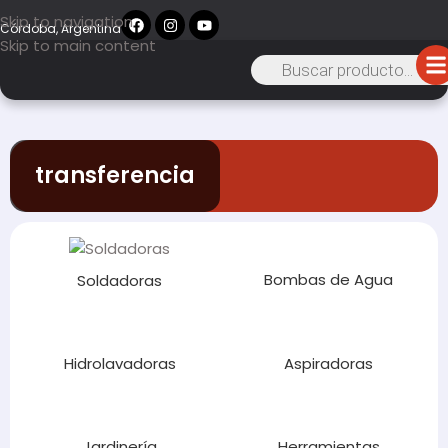
Skip to navigation
Córdoba, Argentina
Skip to main content
transferencia
Bombas de Agua
Soldadoras
Hidrolavadoras
Aspiradoras
Jardinería
Herramientas