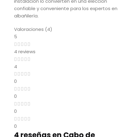
instalación lo convierten en una elección
confiable y conveniente para los expertos en
albañilería.
Valoraciones (4)
5
4 reviews
4
0
0
0
0
4 reseñas en
Cabo de