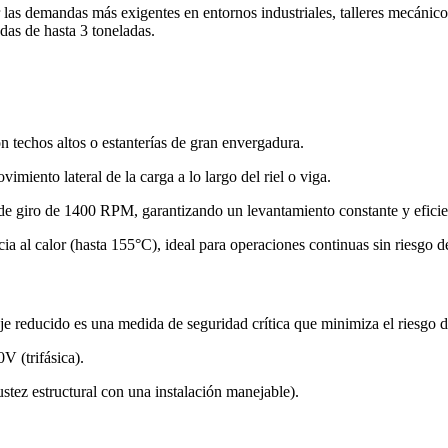
er las demandas más exigentes en entornos industriales, talleres mecáni
adas de hasta 3 toneladas.
on techos altos o estanterías de gran envergadura.
ovimiento lateral de la carga a lo largo del riel o viga.
e giro de 1400 RPM, garantizando un levantamiento constante y eficie
ia al calor (hasta 155°C), ideal para operaciones continuas sin riesgo d
 reducido es una medida de seguridad crítica que minimiza el riesgo de
V (trifásica).
stez estructural con una instalación manejable).