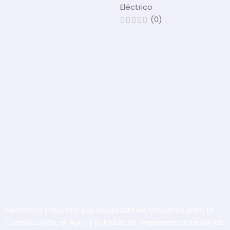
Eléctrico
(0)
Ferretería Industrial especializada en Máquinas para la
Construcción, el Agro y la Industria. Representante de las