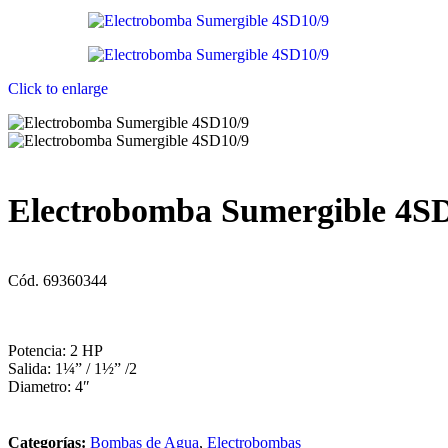
Click to enlarge
Electrobomba Sumergible 4S
Cód. 69360344
Potencia: 2 HP
Salida: 1¼” / 1½” /2
Diametro: 4″
Categorías:
Bombas de Agua
,
Electrobombas