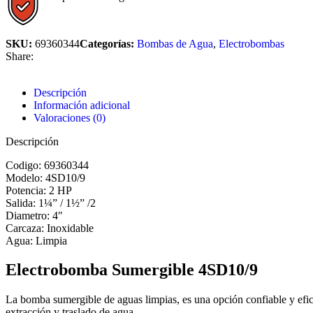
SKU:
69360344
Categorías:
Bombas de Agua
,
Electrobombas
Share:
Descripción
Información adicional
Valoraciones (0)
Descripción
Codigo: 69360344
Modelo: 4SD10/9
Potencia: 2 HP
Salida: 1¼” / 1½” /2
Diametro: 4″
Carcaza: Inoxidable
Agua: Limpia
Electrobomba Sumergible 4SD10/9
La bomba sumergible de aguas limpias, es una opción confiable y efic
extracción y traslado de agua.