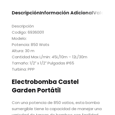
Descripción
Información Adicional
Valoraci
Descripción
Codigo: 69360011
Modelo:
Potencia: 850 Wats
Altura: 30 m
Cantidad Max L/min: 45L/10m – 12L/30m
Tamaño: 1/2″ x 1/2″ Pulgadas IP65
Turbina: PPP
Electrobomba Castel
Garden Portátil
Con una potencia de 850 vatios, esta bomba
sumergible tiene la capacidad de manejar una
variedad de tareas de bombeo con facilidad.