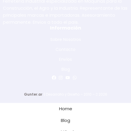
Ferretería Industrial especializada en Máquinas para la
Construcción, el Agro y la Industria. Representante de las
principales marcas e importadoras. Asesoramiento
permanente. Envíos a todo el país.
Información
Sobre Nosotros
Contacto
Envíos
Blog
Gunter.ar
| Desarrollo y Diseño – 2010 –
2026
Home
Blog