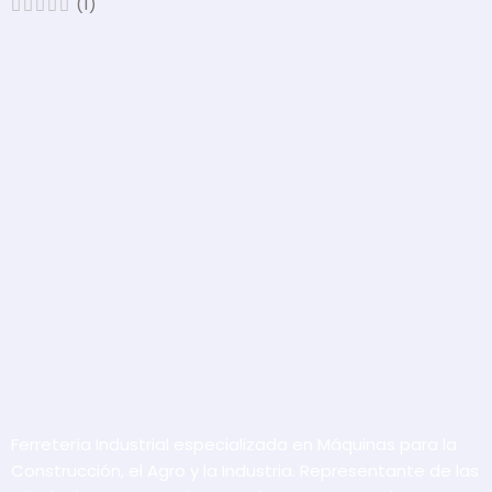
(1)
Ferretería Industrial especializada en Máquinas para la
Construcción, el Agro y la Industria. Representante de las