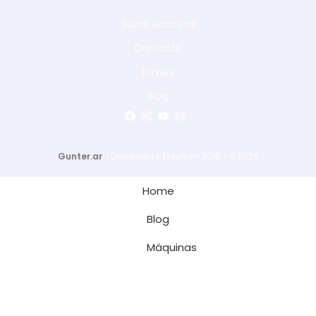
Sobre Nosotros
Contacto
Envíos
Blog
Gunter.ar
| Desarrollo y Diseño – 2010 –
2026
Home
Blog
Máquinas
Hola
Insumos y Máquinas
. Necesito más información
sobre Aparejos eléctricos a Cadena 5tn 6mt con carro
https://insumosymaquinas.com.ar/aparejos-electricos-a-