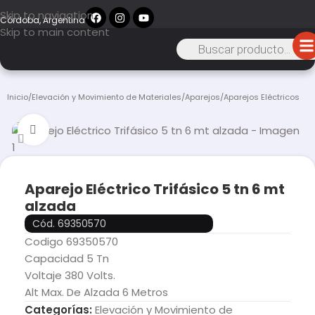
Skip to navigation
Córdoba, Argentina
Skip to main content
Inicio
/
Elevación y Movimiento de Materiales
/
Aparejos
/
Aparejos Eléctricos
Click to enlarge
Aparejo Eléctrico Trifásico 5 tn 6 mt
alzada
Cód. 69350570
Codigo 69350570
Capacidad 5 Tn
Voltaje 380 Volts.
Alt Max. De Alzada 6 Metros
Categorías:
Elevación y Movimiento de