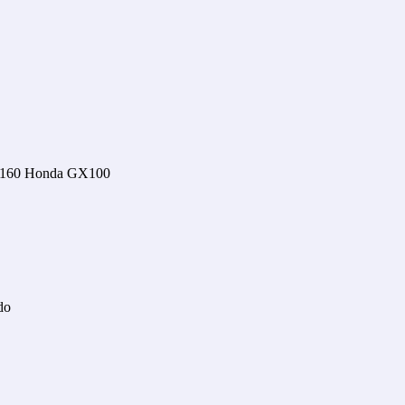
X160 Honda GX100
do