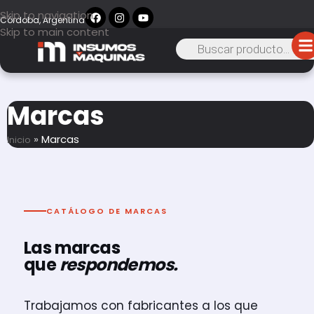
Skip to navigation
Córdoba, Argentina
Skip to main content
Marcas
»
Marcas
Inicio
CATÁLOGO DE MARCAS
Las marcas
que
respondemos.
Trabajamos con fabricantes a los que