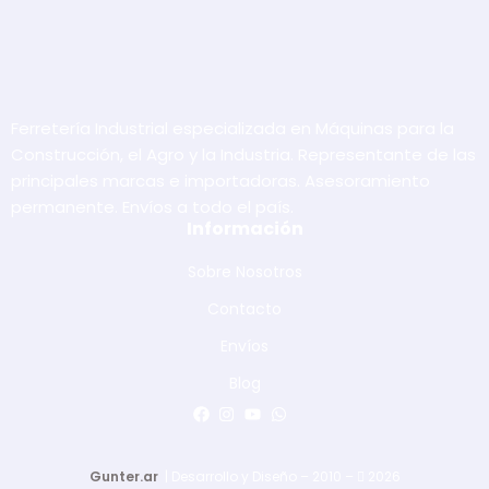
Ferretería Industrial especializada en Máquinas para la
Construcción, el Agro y la Industria. Representante de las
principales marcas e importadoras. Asesoramiento
permanente. Envíos a todo el país.
Información
Sobre Nosotros
Contacto
Envíos
Blog
Gunter.ar
| Desarrollo y Diseño – 2010 –
2026