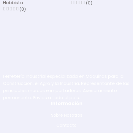
Hobbista
(0)
(0)
Ferretería Industrial especializada en Máquinas para la
Construcción, el Agro y la Industria. Representante de las
principales marcas e importadoras. Asesoramiento
permanente. Envíos a todo el país.
Información
Sobre Nosotros
Contacto