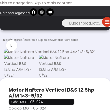
Skip to navigation
Skip to main content
Córdoba, Argentina
Inicio
/
Motores
/
Motores a Explosión
/
Motores Verticales
Click to enlarge
Motor Naftero Vertical B&S 12.5hp
A/M 1×3-5/32
Cód. MOT-05-024
Código MOT-05-024