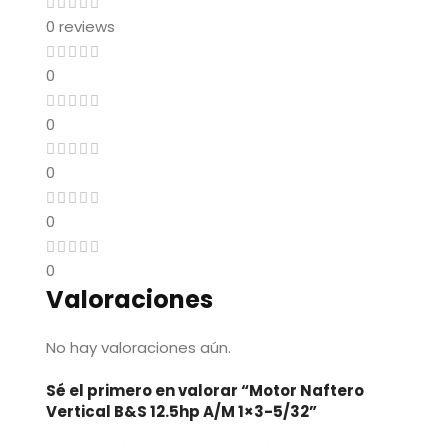
0 reviews
0
0
0
0
0
Valoraciones
No hay valoraciones aún.
Sé el primero en valorar “Motor Naftero
Vertical B&S 12.5hp A/M 1×3-5/32”