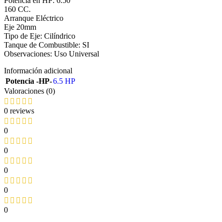
Potencia en HP: 6.50
160 CC.
Arranque Eléctrico
Eje 20mm
Tipo de Eje: Cilíndrico
Tanque de Combustible: SI
Observaciones: Uso Universal
Información adicional
Potencia -HP-
6.5 HP
Valoraciones (0)
0 reviews
0
0
0
0
0