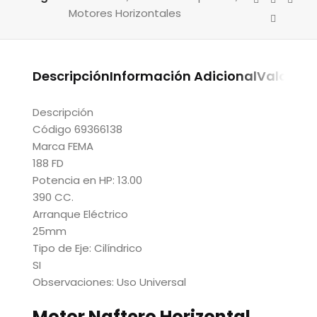
Motores Horizontales
Descripción
Información Adicional
Valoraci
Descripción
Código 69366138
Marca FEMA
188 FD
Potencia en HP: 13.00
390 CC.
Arranque Eléctrico
25mm
Tipo de Eje: Cilíndrico
SI
Observaciones: Uso Universal
Motor Naftero Horizontal