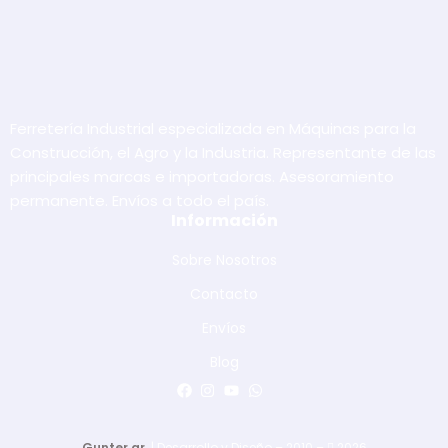
Ferretería Industrial especializada en Máquinas para la
Construcción, el Agro y la Industria. Representante de las
principales marcas e importadoras. Asesoramiento
permanente. Envíos a todo el país.
Información
Sobre Nosotros
Contacto
Envíos
Blog
Gunter.ar
| Desarrollo y Diseño – 2010 –
2026