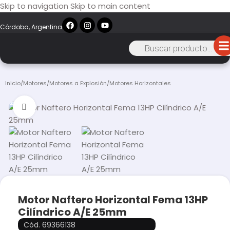
Skip to navigation
Skip to main content
Córdoba, Argentina
Inicio
/
Motores
/
Motores a Explosión
/
Motores Horizontales
Click to enlarge
Motor Naftero Horizontal Fema 13HP
Cilíndrico A/E 25mm
Cód. 69366138