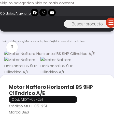
Skip to navigation
Skip to main content
Córdoba, Argentina
Inicio
/
Motores
/
Motores a Explosión
/
Motores Horizontales
Click to enlarge
Motor Naftero Horizontal BS 9HP
Cilíndrico A/E
Cód. MOT-05-251
Código MOT-05-251
Marca B&S