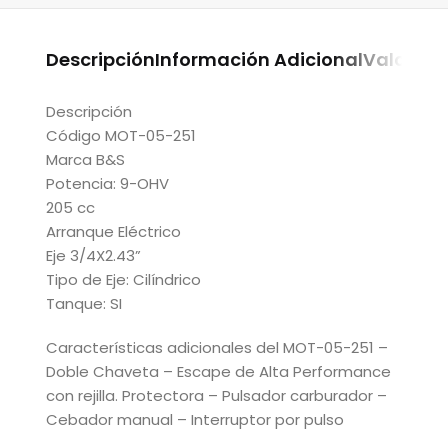
Descripción
Información Adicional
Valoraci
Descripción
Código MOT-05-251
Marca B&S
Potencia: 9-OHV
205 cc
Arranque Eléctrico
Eje 3/4X2.43”
Tipo de Eje: Cilíndrico
Tanque: SI
Características adicionales del MOT-05-251 –
Doble Chaveta – Escape de Alta Performance
con rejilla. Protectora – Pulsador carburador –
Cebador manual – Interruptor por pulso