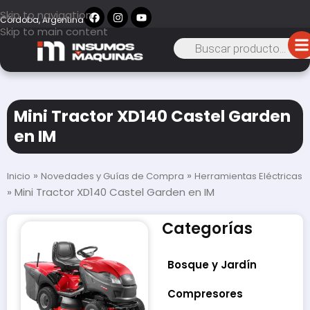
Skip to navigation
Córdoba, Argentina
Skip to main content
Mini Tractor XD140 Castel Garden
en IM
»
»
Inicio
Novedades y Guías de Compra
Herramientas Eléctricas
»
Mini Tractor XD140 Castel Garden en IM
Categorías
Bosque y Jardín
Compresores