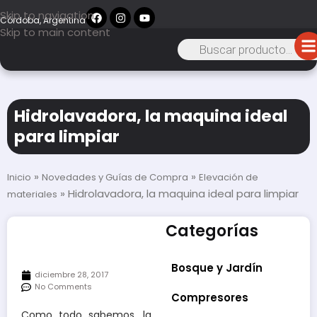
Skip to navigation
Córdoba, Argentina
Skip to main content
Hidrolavadora, la maquina ideal
para limpiar
»
»
Inicio
Novedades y Guías de Compra
Elevación de
»
Hidrolavadora, la maquina ideal para limpiar
materiales
Categorías
Bosque y Jardín
diciembre 28, 2017
No Comments
Compresores
Como todo sabemos, la