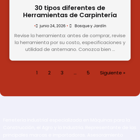
30 tipos diferentes de
Herramientas de Carpintería
•
junio 24, 2026
•
Bosque y Jardín
Revise la herramienta: antes de comprar, revise
la herramienta por su costo, especificaciones y
utilidad de antemano. Conozca bien …
1
2
3
…
5
Siguiente »
Ferretería Industrial especializada en Máquinas para la
Construcción, el Agro y la Industria. Representante de las
principales marcas e importadoras. Asesoramiento