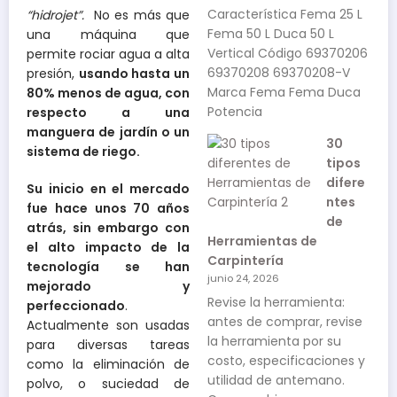
Característica Fema 25 L
“hidrojet”.
No es más que
Fema 50 L Duca 50 L
una máquina que
Vertical Código 69370206
permite rociar agua a alta
69370208 69370208-V
presión,
usando hasta un
Marca Fema Fema Duca
80% menos de agua, con
Potencia
respecto a una
manguera de jardín o un
30
sistema de riego.
tipos
difere
Su inicio en el mercado
ntes
fue hace unos 70 años
de
atrás, sin embargo con
Herramientas de
el alto impacto de la
Carpintería
tecnología se han
junio 24, 2026
mejorado y
Revise la herramienta:
perfeccionado
.
antes de comprar, revise
Actualmente son usadas
la herramienta por su
para diversas tareas
costo, especificaciones y
como la eliminación de
utilidad de antemano.
polvo, o suciedad de