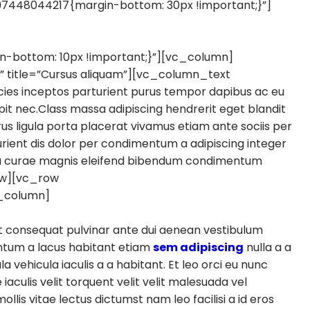
448044217{margin-bottom: 30px !important;}”]
bottom: 10px !important;}”][vc_column]
ft” title=”Cursus aliquam”][vc_column_text
es inceptos parturient purus tempor dapibus ac eu
t nec.Class massa adipiscing hendrerit eget blandit
s ligula porta placerat vivamus etiam ante sociis per
urient dis dolor per condimentum a adipiscing integer
rcu curae magnis eleifend bibendum condimentum
ow][vc_row
c_column]
onsequat pulvinar ante dui aenean vestibulum
ntum a lacus habitant etiam
sem adipiscing
nulla a a
 vehicula iaculis a a habitant. Et leo orci eu nunc
culis velit torquent velit velit malesuada vel
ollis vitae lectus dictumst nam leo facilisi a id eros