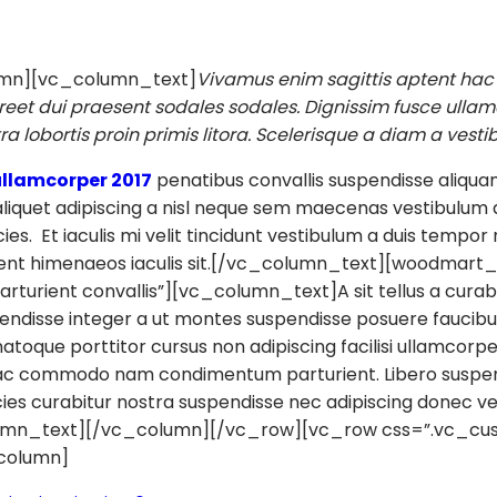
mn][vc_column_text]
Vivamus enim sagittis aptent hac
eet dui praesent sodales sodales. Dignissim fusce ullam
tra lobortis proin primis litora. Scelerisque a diam a ves
ullamcorper 2017
penatibus convallis suspendisse aliqu
 aliquet adipiscing a nisl neque sem maecenas vestibulum 
cies. Et iaculis mi velit tincidunt vestibulum a duis tem
ient himenaeos iaculis sit.[/vc_column_text][woodmart_ti
”Parturient convallis”][vc_column_text]A sit tellus a cu
ndisse integer a ut montes suspendisse posuere faucibus 
atoque porttitor cursus non adipiscing facilisi ullamcorpe
a ac commodo nam condimentum parturient. Libero suspendi
ricies curabitur nostra suspendisse nec adipiscing donec v
lumn_text][/vc_column][/vc_row][vc_row css=”.vc_c
_column]