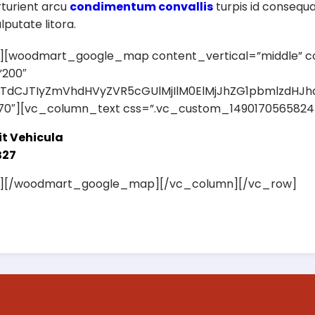
rturient arcu
condimentum convallis
turpis id consequ
lputate litora.
[woodmart_google_map content_vertical=”middle” conte
”200″
JTdCJTIyZmVhdHVyZVR5cGUlMjIlM0ElMjJhZG1pbmlzdHJ
70″][vc_column_text css=”.vc_custom_1490170565824{m
it Vehicula
B27
t][/woodmart_google_map][/vc_column][/vc_row]