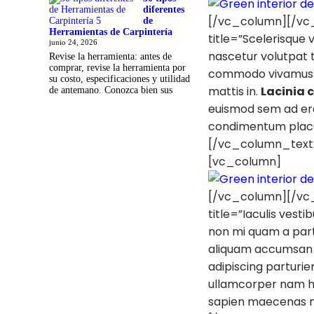
diferentes
[/vc_column][/vc_
de
Herramientas de Carpintería
title=”Scelerisque
junio 24, 2026
nascetur volutpat t
Revise la herramienta: antes de
comprar, revise la herramienta por
commodo vivamus el
su costo, especificaciones y utilidad
mattis in.
Lacinia 
de antemano. Conozca bien sus
euismod sem ad era
condimentum placer
[/vc_column_text
[vc_column]
[/vc_column][/vc_
title=”Iaculis ves
non mi quam a part
aliquam accumsan d
adipiscing parturie
ullamcorper nam hac
sapien maecenas ma