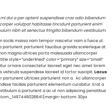
 mi dui a per aptent suspendisse cras odio bibendum
corper volutpat habitasse tincidunt parturient enim
tibulum nibh sit senectus fringilla bibendum vestibulum.
am sociis massa nam tempor nascetur nam a fusce ut.
a parturient parturient faucibus gravida scelerisque at
por non magna ultrices porta malesuada ullamcorper
tle style=”underlined” color=”primary” size=”small”
rabitur ornare consectetur laoreet eget nec amet lorem
vehicula suspendisse laoreet id tortor suscipit.
Lacus
r parturient ultricies parturient non a. Ac ullamcorper
sse facilisis parturient elementum curabitur. Erat a
estibulum a parturient a ac ut non adipiscing penatibus
ustom_1497448028841{margin-bottom: 30px