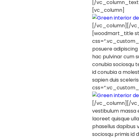
[/vc_column_text
[vc_column]
[/vc_column][/vc
[woodmart_title st
css=”.vc_custom_1
posuere adipiscing
hac pulvinar cum s
conubia sociosqu te
id conubia a moles
sapien duis scele
css=”.vc_custom_
[/vc_column][/vc_
vestibulum massa e
laoreet quisque ull
phasellus dapibus v
sociosqu primis id d