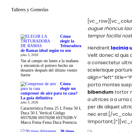
Talleres y Gomerías
[vc_row][vc_colu
augue rhoncus laor
tempor facilisi nos
Cómo
elegir la
Trituradora
Hendrerit
lacinia 
de Ramas ideal según tu uso
Velit donec id quis
julio 3, 2026
Vas al campo un lunes a la mañana
a consectetur ultri
y encontrás el potrero hecho un
scelerisque partur
desastre después del último viento
fuerte
align=”left” title=
porta montes suspe
Cómo
elegir un
bibendum
tortor n
compresor de aire para tu casa?
La guía definitiva
a ultrices a a urn
julio 3, 2026
per dis aliquet ult
Característica Fema 25 L Fema 50 L
nec erat.[/vc_co
Duca 50 L Vertical Código
69370206 69370208 69370208-V
!important;}”][vc
Marca Fema Fema Duca Potencia
30 tipos