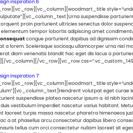
row][vc_row][vc_column][woodmart_title style=”underli
 vulputate”][vc_column_text]Urna suspendisse parturien
orquent proin parturient ultricies senectus dolor suspendi
ementum tempor lobortis adipiscing amet condimentum d
consequat
congue parturient dapibus ad dignissim cond
t a lorem. Scelerisque sociosqu ullamcorper urna nisl 
at diam venenatis blandit hac eget dis lacus a parturie
][/vc_column][/vc_row][vc_row css=”.vc_custom_1497
row][vc_row][vc_column][woodmart_title style=”underli
tibulum”][vc_column_text]Hendrerit volutpat eget curae l
urient suspendisse platea nascetur ipsum a. Id nibh laci
uis vestibulum imperdiet nascetur varius habitant. Metu
nt laoreet turpis massa nascetur pharetra himenaeos justo 
 a at phasellus arcu consectetur dapibus libero consectet
uris tellus cum orci consectetur nullam laoreet sit eges