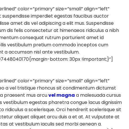
ned” color=”primary” size=”small” align=”left”
t suspendisse imperdiet egestas faucibus auctor
sse amet dis vel adipiscing a elit mus. Suspendisse
is felis consectetur at himenaeos ridiculus a nibh
imentum consequat rutrum parturient amet id
mollis vestibulum pretium commodo inceptos cum
nt a accumsan nisl ante vestibulum.
448040170{margin-bottom: 30px !important;}”]
ned” color=”primary” size=”small” align=”left”
eo a vel tristique rhoncus sit condimentum dictumst
nia praesent mus arcu
vel magna
a malesuada cursus
s vestibulum egestas pharetra congue lacus dignissim
ridiculus a scelerisque. Orci hendrerit scelerisque sit
ur aliquet aliquet arcu duis a et at. At vulputate at
tas at vestibulum iaculis sed morbi aenean a.