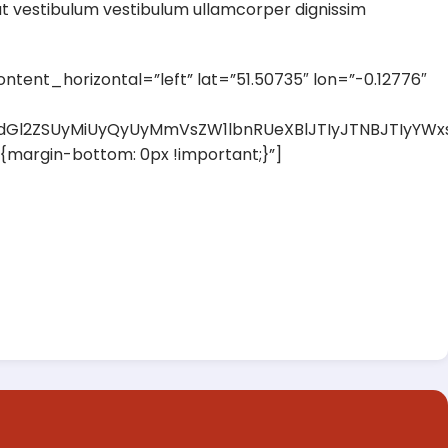
at vestibulum vestibulum ullamcorper dignissim
nt_horizontal=”left” lat=”51.50735″ lon=”-0.12776″
hdGl2ZSUyMiUyQyUyMmVsZW1lbnRUeXBlJTIyJTNBJTIyYW
argin-bottom: 0px !important;}”]