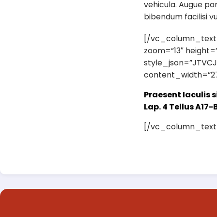
vehicula. Augue pa
bibendum facilisi vu
[/vc_column_text]
zoom=”13″ height=
style_json=”JTVC
content_width=”2
Praesent Iaculis s
Lap. 4 Tellus A17-
[/vc_column_tex