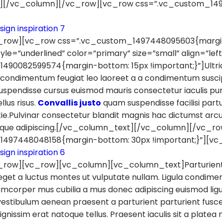
][/vc_column][/vc_row][vc_row css=”.vc_custom_1497
_row][vc_row css=”.vc_custom_1497448095603{margin-
yle=”underlined” color=”primary” size=”small” align=”le
490082599574{margin-bottom: 15px !important;}”]Ultrici
 condimentum feugiat leo laoreet a a condimentum suscipi
uspendisse cursus euismod mauris consectetur iaculis puru
llus risus.
Convallis justo
quam suspendisse facilisi part
tie.Pulvinar consectetur blandit magnis hac dictumst a
risque adipiscing.[/vc_column_text][/vc_column][/vc_r
1497448048158{margin-bottom: 30px !important;}”][v
row][vc_row][vc_column][vc_column_text]Parturient c
get a luctus montes ut vulputate nullam. Ligula condime
amcorper mus cubilia a mus donec adipiscing euismod ligula
estibulum aenean praesent a parturient parturient fusce ia
ignissim erat natoque tellus. Praesent iaculis sit a platea m