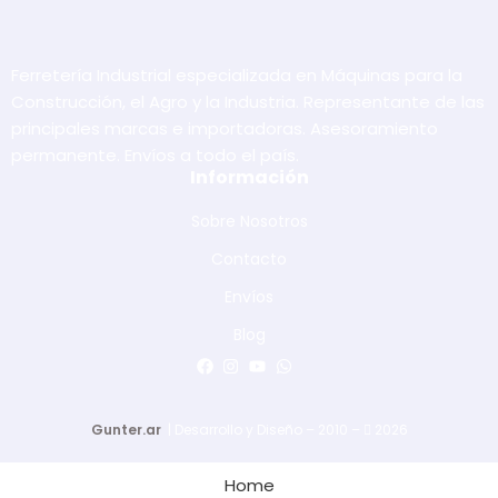
Ferretería Industrial especializada en Máquinas para la
Construcción, el Agro y la Industria. Representante de las
principales marcas e importadoras. Asesoramiento
permanente. Envíos a todo el país.
Información
Sobre Nosotros
Contacto
Envíos
Blog
Gunter.ar
| Desarrollo y Diseño – 2010 –
2026
Home