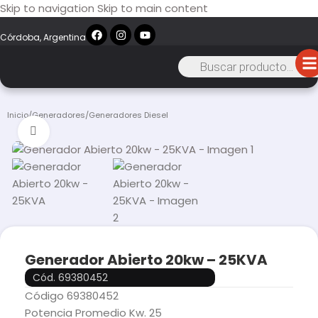
Skip to navigation
Skip to main content
Córdoba, Argentina
Inicio
/
Generadores
/
Generadores Diesel
Click to enlarge
Generador Abierto 20kw – 25KVA
Cód. 69380452
Código 69380452
Potencia Promedio Kw. 25