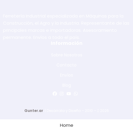
Ferretería Industrial especializada en Máquinas para la
Construcción, el Agro y la Industria. Representante de las
principales marcas e importadoras. Asesoramiento
permanente. Envíos a todo el país.
Información
Sobre Nosotros
Contacto
Envíos
Blog
Gunter.ar
| Desarrollo y Diseño – 2010 –
2026
Home